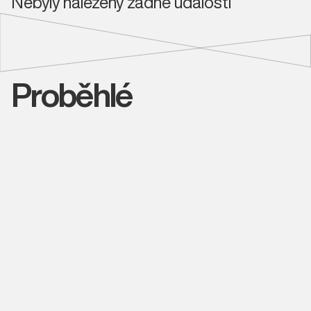
Nebyly nalezeny žádné události
Proběhlé