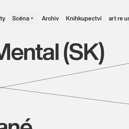
ty
Scéna
Archiv
Knihkupectví
art re 
Mental (SK)
vané