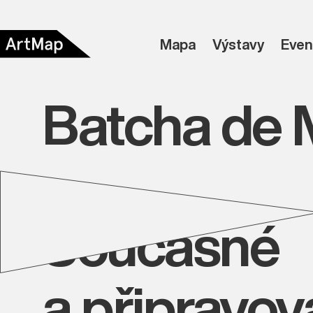
Mapa
Výstavy
Even
Batcha de 
Současné
a připravo