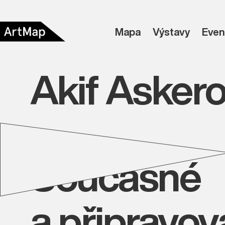
Mapa
Výstavy
Even
Akif Asker
Současné
a připravo