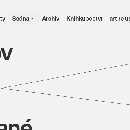
ty
Scéna
Archiv
Knihkupectví
art re 
ov
vané