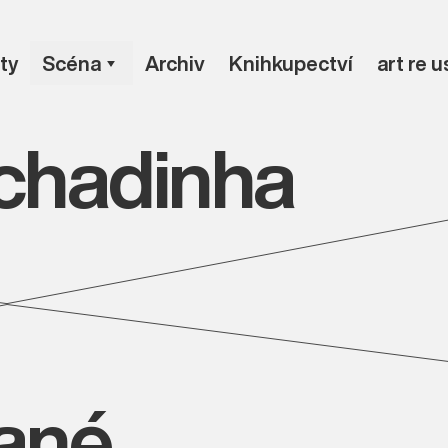
ty
Scéna
Archiv
Knihkupectví
art re 
Achadinha
vané