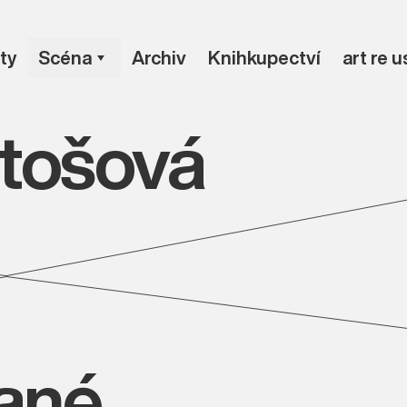
ty
Scéna
Archiv
Knihkupectví
art re 
tošová
vané