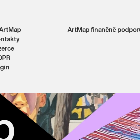
ArtMap
ArtMap finančně podporu
ntakty
zerce
DPR
gin