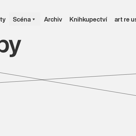
ty
Scéna
Archiv
Knihkupectví
art re 
py