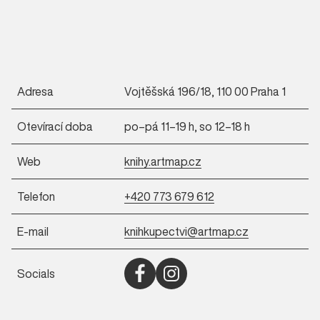
Adresa
Vojtěšská 196/18, 110 00 Praha 1
Otevírací doba
po–pá 11–19 h, so 12–18 h
Web
knihy.artmap.cz
Telefon
+420 773 679 612
E-mail
knihkupectvi@artmap.cz
Socials
Otevřít Facebook (nové okno)
Otevřít Instagram (nové okno)