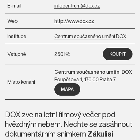
E-mail
infocentrum@dox.cz
Web
http://www.dox.cz
Instituce
Centrum současného umění DOX
Vstupné
250 Kč
KOUPIT
Centrum současného umění DOX
Poupětova 1, 170 00 Praha 7
Místo konání
MAPA
DOX zve na letní filmový večer pod
hvězdným nebem. Nechte se zasáhnout
dokumentárním snímkem
Zákulisí