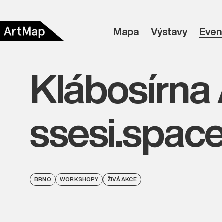
Mapa
Výstavy
Even
Klábosírn
ssesi.spac
BRNO
WORKSHOPY
ŽIVÁ AKCE