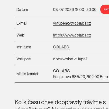
Datum
08. 07. 2026 18:00–20:00
UK
E-mail
vstupenky@colabs.cz
Web
https://www.colabs.cz
Instituce
CO.LABS
Vstupné
dobrovolné vstupné
CO.LABS
Místo konání
Kounicova 685/20, 602 00 Brno
Kolik času dnes doopravdy trávíme s