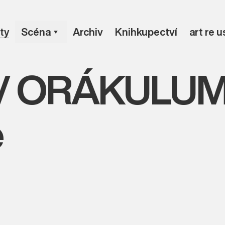
ty
Scéna
Archiv
Knihkupectví
art re 
a / ORÁKULUM
e