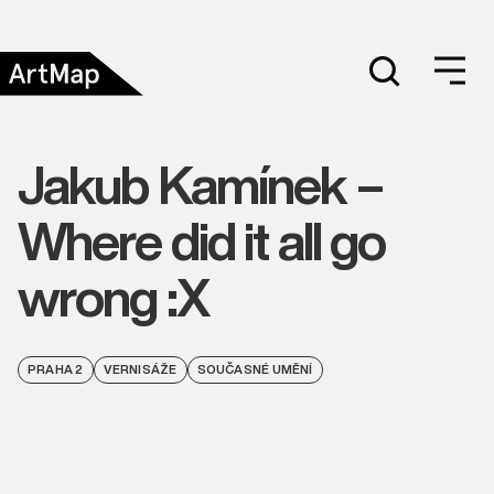
Jakub Kamínek –
Where did it all go
wrong :X
PRAHA 2
VERNISÁŽE
SOUČASNÉ UMĚNÍ