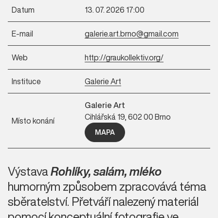
Datum
13. 07. 2026 17:00
E-mail
galerie.art.brno@gmail.com
Web
http://graukollektiv.org/
Instituce
Galerie Art
Galerie Art
Cihlářská 19, 602 00 Brno
Místo konání
MAPA
Výstava
Rohlíky, salám, mléko
humorným způsobem zpracovává téma
sběratelství. Přetváří nalezený materiál
pomocí konceptuální fotografie ve